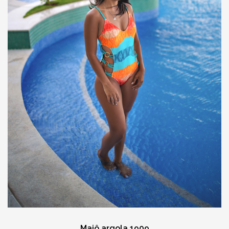
Maiô argola 1909